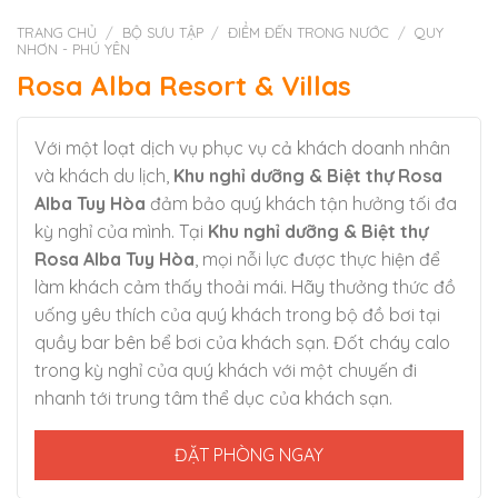
TRANG CHỦ
/
BỘ SƯU TẬP
/
ĐIỂM ĐẾN TRONG NƯỚC
/
QUY
NHƠN - PHÚ YÊN
Rosa Alba Resort & Villas
Với một loạt dịch vụ phục vụ cả khách doanh nhân
và khách du lịch,
Khu nghỉ dưỡng & Biệt thự Rosa
Alba Tuy Hòa
đảm bảo quý khách tận hưởng tối đa
kỳ nghỉ của mình. Tại
Khu nghỉ dưỡng & Biệt thự
Rosa Alba Tuy Hòa
, mọi nỗi lực được thực hiện để
làm khách cảm thấy thoải mái. Hãy thưởng thức đồ
uống yêu thích của quý khách trong bộ đồ bơi tại
quầy bar bên bể bơi của khách sạn. Đốt cháy calo
trong kỳ nghỉ của quý khách với một chuyến đi
nhanh tới trung tâm thể dục của khách sạn.
ĐẶT PHÒNG NGAY