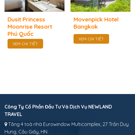
Dusit Princess
Movenpick Hotel
Moonrise Resort
Bangkok
Phú Quốc
XEM CHI TIẾT
XEM CHI TIẾT
Công Ty Cổ Phần Đầu Tư Và Dịch Vụ NEWLAND
TRAVEL
Tầng 4 toà nhà Eurowindow Multicomplex, 27 Trần Duy
Hưng, Cầu Giấy, HN