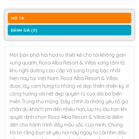
MÔ TẢ
ĐÁNH GIÁ (0)
Một bản phối hài hòa từ thiết kế cho tới không gian
xung quanh, Rosa Alba Resort & Villas xứng tầm là
khu nghỉ dưỡng cao cấp và sang trọng bậc nhất
hiện nay tại Việt Nam. Rosa Alba Resort & Villas
được lấy cảm hứng từ những vẻ đẹp thiên nhiên kỳ vĩ
cộng hưởng với nét đẹp quyến rũ của dải bờ biển
miền Trung thơ mộng. Đây chính là những yếu tố giữ
chân du khách tìm đến nhiều hơn, lưu trú lâu hơn khi
quyết định chọn Rosa Alba Resort & Villas là điểm
đến cho hành trình đầy màu sắc của mình. Chúng
tôi tin rằng bạn sẽ yêu nơi này ngay từ cái nhìn đầu