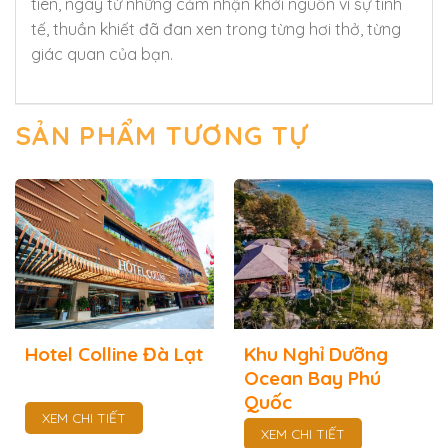
tiên, ngay từ những cảm nhận khởi nguồn vì sự tinh
tế, thuần khiết đã đan xen trong từng hơi thở, từng
giác quan của bạn.
SẢN PHẨM TƯƠNG TỰ
Hotel Colline Đà Lạt
Khu Nghỉ Dưỡng
Ocean Bay Phú
Quốc
XEM CHI TIẾT
XEM CHI TIẾT