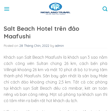
Skip
to
content
Salt Beach Hotel trên đảo
Maafushi
Posted on
28 Tháng Chín, 2022
by
admin
Khách sạn Salt Beach Maafushi là khách sạn 3 sao nằm
cách công viên Sultan chừng 26 km, cách bến phà
Villingili khoảng 26 km và mất 10 phút đi bộ từ trung tâm
thành phố Maafushi. Sân bay gần nhất là sân bay Male
chỉ cách đảo khoảng chừng 2,5 km. Tất cả các phòng
tại khách sạn Salt Beach đều có minibar, két an toàn
riêng và ban công riêng. Một số phòng tại khách sạn thì
có tầm nhìn ra biển rất hút khách du lịch.