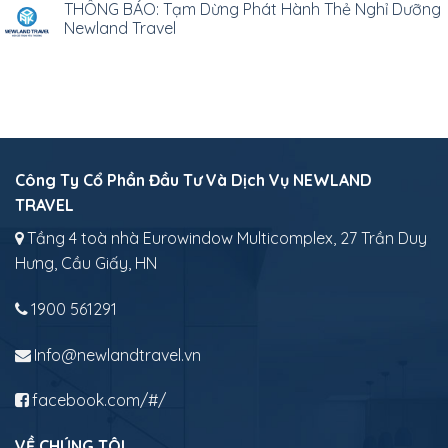
THÔNG BÁO: Tạm Dừng Phát Hành Thẻ Nghỉ Dưỡng
Newland Travel
Công Ty Cổ Phần Đầu Tư Và Dịch Vụ NEWLAND
TRAVEL
Tầng 4 toà nhà Eurowindow Multicomplex, 27 Trần Duy
Hưng, Cầu Giấy, HN
1900 561291
Info@newlandtravel.vn
facebook.com/#/
VỀ CHÚNG TÔI