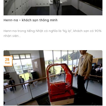
Henn-na – khách sạn thông minh
Henn-na trong tiếng Nhật có nghĩa là “kỳ lạ”, khách sạn có 90%
nhân viên...
28
Th9