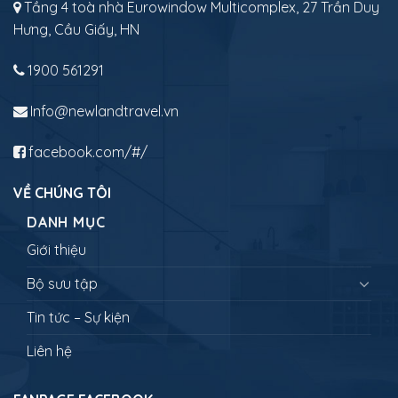
Tầng 4 toà nhà Eurowindow Multicomplex, 27 Trần Duy
Hưng, Cầu Giấy, HN
1900 561291
Info@newlandtravel.vn
facebook.com/#/
VỀ CHÚNG TÔI
DANH MỤC
Giới thiệu
Bộ sưu tập
Tin tức – Sự kiện
Liên hệ