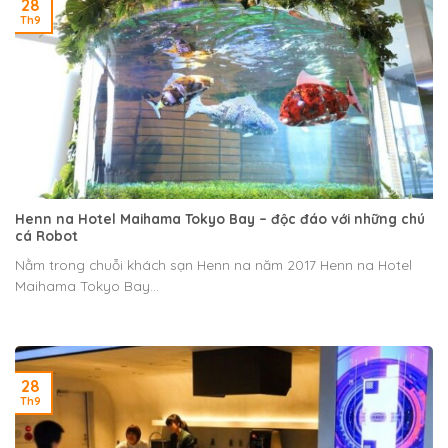
28
Th9
Henn na Hotel Maihama Tokyo Bay – độc đáo với những chú
cá Robot
Nằm trong chuỗi khách sạn Henn na năm 2017 Henn na Hotel
Maihama Tokyo Bay...
28
Th9