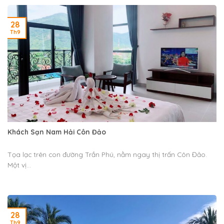
28
Th9
Khách Sạn Nam Hải Côn Đảo
Tọa lạc trên con đường Trần Phú, nằm ngay thị trấn Côn Đảo.
Một vị...
28
Th9