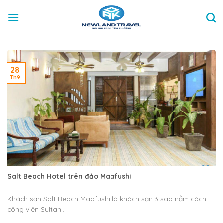
Skip
to
content
28
Th9
Salt Beach Hotel trên đảo Maafushi
Khách sạn Salt Beach Maafushi là khách sạn 3 sao nằm cách
công viên Sultan...