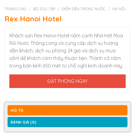
TRANG CHỦ
/
BỘ SƯU TẬP
/
ĐIỂM ĐẾN TRONG NƯỚC
/
HÀ NỘI
Rex Hanoi Hotel
Khách sạn Rex Hanoi Hotel nằm cạnh Nhà Hát Múa
Rối Nước Thăng Long và cung cấp dịch vụ hướng
dẫn khách, dịch vụ phòng 24 giờ và dịch vụ mua
sắm để khách cảm thấy thuận tiện. Thành cổ nằm
trong bán kính 650 mét từ chỗ nghỉ kinh doanh này.
ĐẶT PHÒNG NGAY
MÔ TẢ
ĐÁNH GIÁ (0)