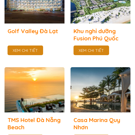
Golf Valley Đà Lạt
Khu nghỉ dưỡng
Fusion Phú Quốc
XEM CHI TIẾT
XEM CHI TIẾT
TMS Hotel Đà Nẵng
Casa Marina Quy
Beach
Nhơn