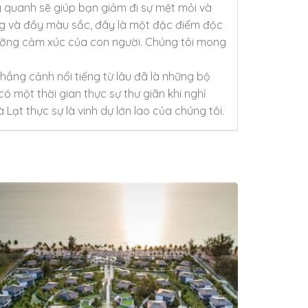
g quanh sẽ giúp bạn giảm đi sự mệt mỏi và
ng và đầy màu sắc, đây là một đặc điểm độc
dưỡng cảm xúc của con người. Chúng tôi mong
hắng cảnh nổi tiếng từ lâu đã là những bộ
 một thời gian thực sự thư giãn khi nghỉ
ạt thực sự là vinh dự lớn lao của chúng tôi.