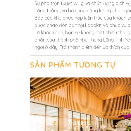
Sự pha trộn tuyệt vời giữa chất lượng dịch 
căng thẳng, và bổ sung năng lượng cho ngà
đáo của khu phức hợp kiến trúc của khách s
được chào đón bạn tại Ladalat và phục vụ bạ
Từ khách sạn, bạn sẽ không mất nhiều thời g
phận của thành phố như Thung Lũng Tình Yêu,
ngơi ở đây. Trở thành điểm đến ưa thích của 
SẢN PHẨM TƯƠNG TỰ