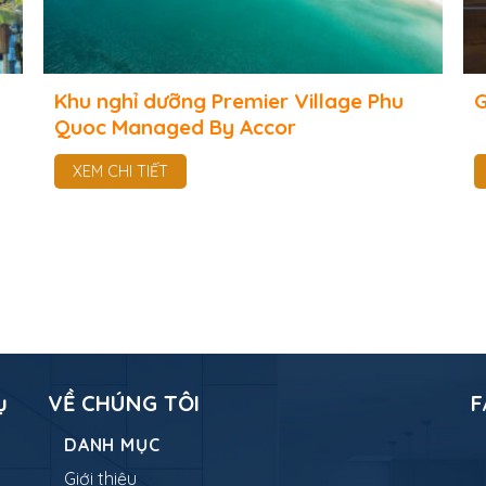
Khu nghỉ dưỡng Premier Village Phu
G
Quoc Managed By Accor
XEM CHI TIẾT
ụ
VỀ CHÚNG TÔI
F
DANH MỤC
Giới thiệu