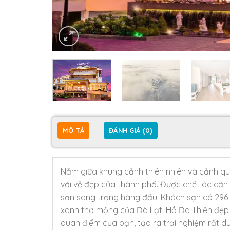
MÔ TẢ
ĐÁNH GIÁ (0)
Nằm giữa khung cảnh thiên nhiên và cảnh qua
với vẻ đẹp của thành phố. Được chế tác cẩn t
sạn sang trọng hàng đầu. Khách sạn có 296 p
xanh thơ mộng của Đà Lạt. Hồ Đa Thiện đẹp n
quan điểm của bạn, tạo ra trải nghiệm rất d