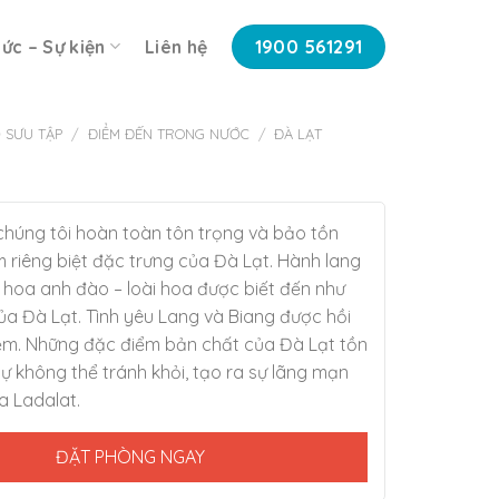
tức – Sự kiện
Liên hệ
1900 561291
 SƯU TẬP
/
ĐIỂM ĐẾN TRONG NƯỚC
/
ĐÀ LẠT
 chúng tôi hoàn toàn tôn trọng và bảo tồn
 riêng biệt đặc trưng của Đà Lạt. Hành lang
 hoa anh đào – loài hoa được biết đến như
ủa Đà Lạt. Tình yêu Lang và Biang được hồi
iệm. Những đặc điểm bản chất của Đà Lạt tồn
sự không thể tránh khỏi, tạo ra sự lãng mạn
 Ladalat.
ĐẶT PHÒNG NGAY