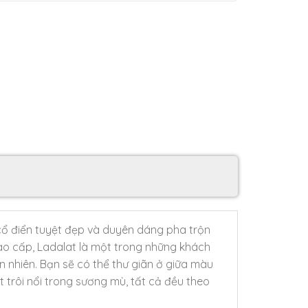
 cổ điển tuyệt đẹp và duyên dáng pha trộn
 cao cấp, Ladalat là một trong những khách
n nhiên. Bạn sẽ có thể thư giãn ở giữa màu
 trôi nổi trong sương mù, tất cả đều theo