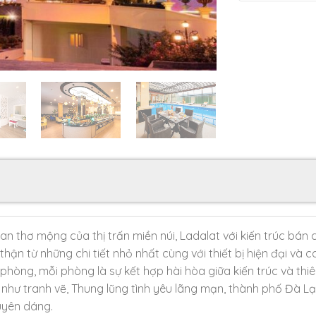
n thơ mộng của thị trấn miền núi, Ladalat với kiến trúc bán
hận từ những chi tiết nhỏ nhất cùng với thiết bị hiện đại và
hòng, mỗi phòng là sự kết hợp hài hòa giữa kiến trúc và thiê
hư tranh vẽ, Thung lũng tình yêu lãng mạn, thành phố Đà Lạt
uyên dáng.