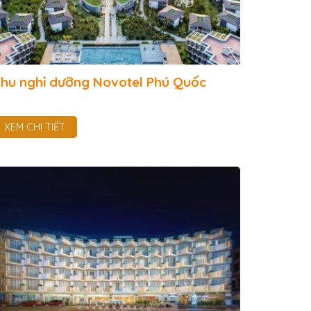
hu nghỉ dưỡng Novotel Phú Quốc
XEM CHI TIẾT