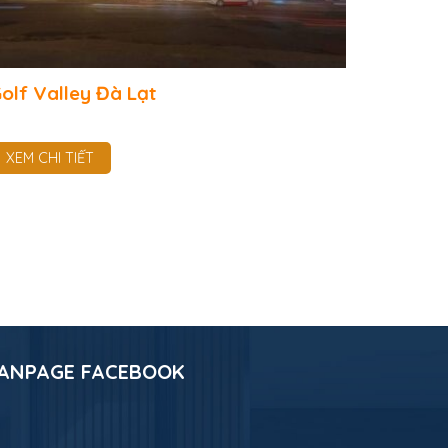
olf Valley Đà Lạt
XEM CHI TIẾT
ANPAGE FACEBOOK