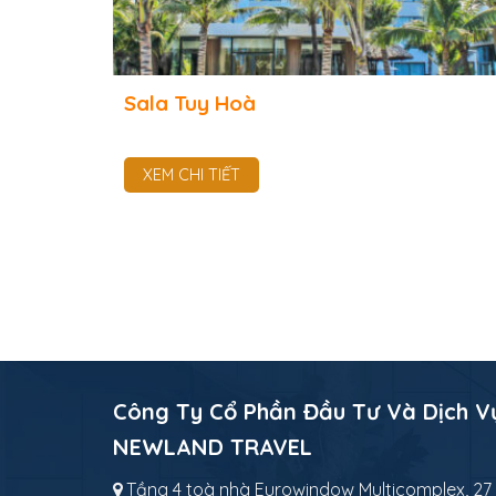
Sala Tuy Hoà
XEM CHI TIẾT
Công Ty Cổ Phần Đầu Tư Và Dịch V
NEWLAND TRAVEL
Tầng 4 toà nhà Eurowindow Multicomplex, 27