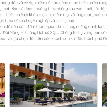
vụ hàng đầu và vẻ đẹp hiếm có của cảnh quan thiên nhiên xun
y mới. Bạn sẽ được thưởng thức những khu vườn mới, sôi độ
ạn. Thiên nhiên ở khắp mọi nơi, mềm mại và lãng mạn, nuôi 
n theo cách chuyên nghiệp và lịch sự nhất.
ian để đến các điểm tham quan du lịch hay những danh lam t
 Đồi Mộng Mơ, Làng Lịch sử XQ, … Chúng tôi hy vọng bạn sẽ có
bạn và lựa chọn đầu tiên của khách sạn khi đến thành phố Đà L