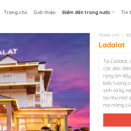
Trang chủ
Giới thiệu
Điểm đến trong nước
Tin 
TRANG CHỦ
/
BỘ
Ladalat
Tại Ladalat,
các đặc điểm
rộng lớn đầy
biểu tượng c
sinh và kỷ n
tại như một 
mơ màng của