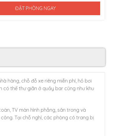
ĐẶT PHÒNG NGAY
à hàng, chỗ đỗ xe riêng miễn phí, hồ bơi
ch có thể thư giãn ở quầy bar cũng như khu
toàn, TV màn hình phẳng, sân trong và
công. Tại chỗ nghỉ, các phòng có trang bị