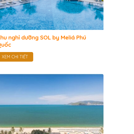
hu nghỉ dưỡng SOL by Meliá Phú
Quốc
XEM CHI TIẾT