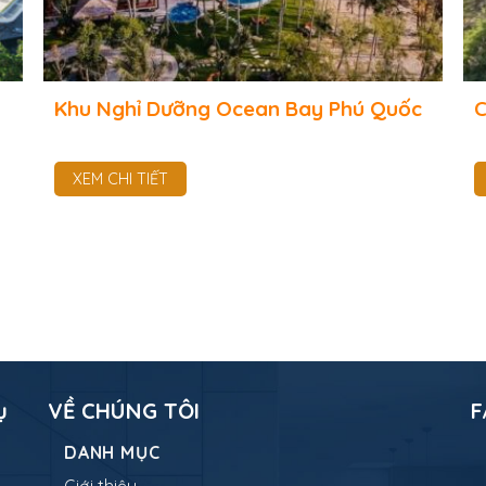
Khu Nghỉ Dưỡng Ocean Bay Phú Quốc
C
XEM CHI TIẾT
ụ
VỀ CHÚNG TÔI
F
DANH MỤC