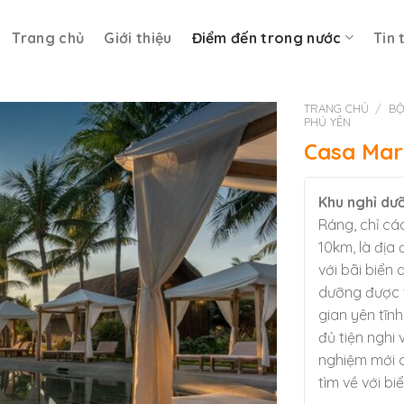
Trang chủ
Giới thiệu
Điểm đến trong nước
Tin 
TRANG CHỦ
/
BỘ
PHÚ YÊN
Casa Mar
Khu nghỉ dư
Ráng, chỉ c
10km, là địa
với bãi biển
dưỡng được t
gian yên tĩnh
đủ tiện nghi
nghiệm mới 
tìm về với b