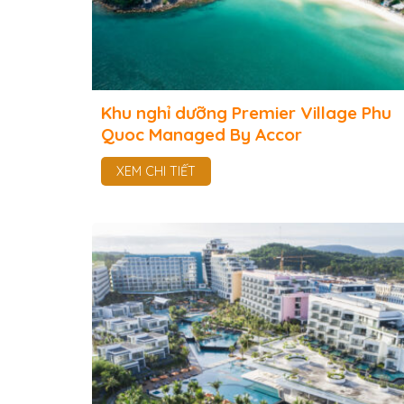
Khu nghỉ dưỡng Premier Village Phu
Quoc Managed By Accor
XEM CHI TIẾT