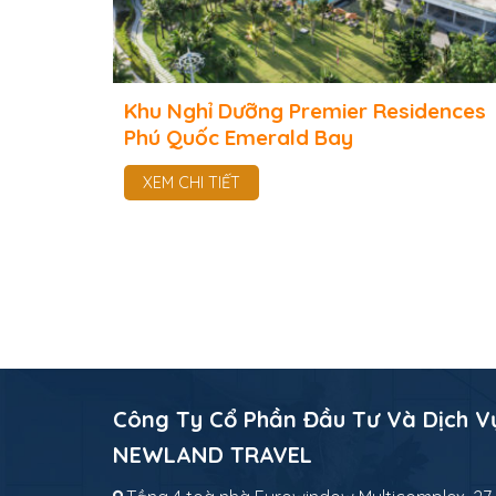
Khu Nghỉ Dưỡng Premier Residences
Phú Quốc Emerald Bay
XEM CHI TIẾT
Công Ty Cổ Phần Đầu Tư Và Dịch V
NEWLAND TRAVEL