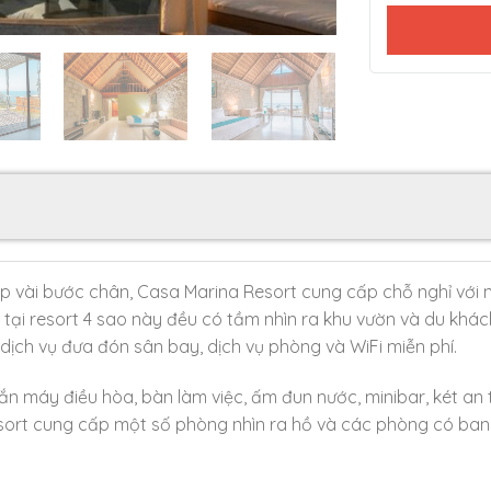
p vài bước chân, Casa Marina Resort cung cấp chỗ nghỉ với nh
ỉ tại resort 4 sao này đều có tầm nhìn ra khu vườn và du khá
 dịch vụ đưa đón sân bay, dịch vụ phòng và WiFi miễn phí.
n máy điều hòa, bàn làm việc, ấm đun nước, minibar, két an 
esort cung cấp một số phòng nhìn ra hồ và các phòng có ban 