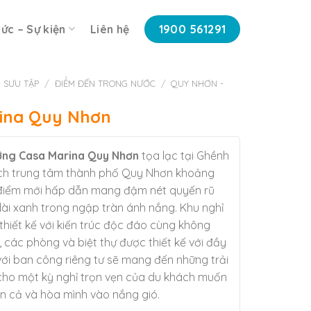
tức – Sự kiện
Liên hệ
1900 561291
 SƯU TẬP
/
ĐIỂM ĐẾN TRONG NƯỚC
/
QUY NHƠN -
ina Quy Nhơn
ỡng Casa Marina Quy Nhơn
tọa lạc tại Ghềnh
ách trung tâm thành phố Quy Nhơn khoảng
 điểm mới hấp dẫn mang đậm nét quyến rũ
 dài xanh trong ngập tràn ánh nắng. Khu nghỉ
hiết kế với kiến trúc độc đáo cùng không
, các phòng và biệt thự được thiết kế với đầy
 với ban công riêng tư sẽ mang đến những trải
cho một kỳ nghỉ trọn vẹn của du khách muốn
iển cả và hòa mình vào nắng gió.