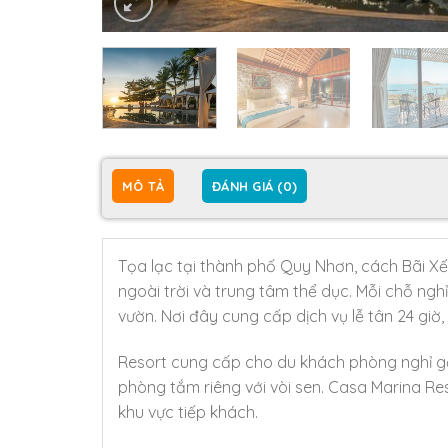
MÔ TẢ
ĐÁNH GIÁ (0)
Tọa lạc tại thành phố Quy Nhơn, cách Bãi Xế
ngoài trời và trung tâm thể dục. Mỗi chỗ ngh
vườn. Nơi đây cung cấp dịch vụ lễ tân 24 giờ,
Resort cung cấp cho du khách phòng nghỉ gắ
phòng tắm riêng với vòi sen. Casa Marina R
khu vực tiếp khách.