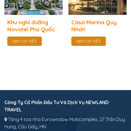
Khu nghỉ dưỡng
Casa Marina Quy
Novotel Phú Quốc
Nhơn
XEM CHI TIẾT
XEM CHI TIẾT
Công Ty Cổ Phần Đầu Tư Và Dịch Vụ NEWLAND
TRAVEL
Tầng 4 toà nhà Eurowindow Multicomplex, 27 Trần Duy
Hưng, Cầu Giấy, HN