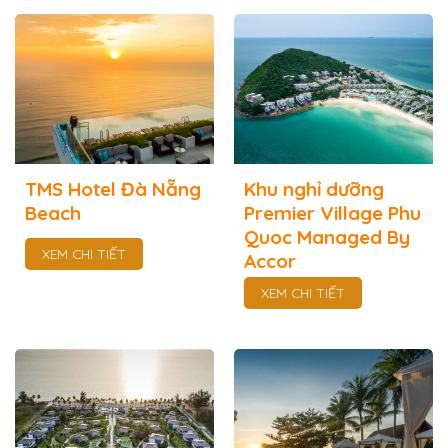
TMS Hotel Đà Nẵng
Khu nghỉ dưỡng
Beach
Premier Village Phu
Quoc Managed By
XEM CHI TIẾT
Accor
XEM CHI TIẾT