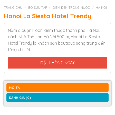
TRANG CHỦ
/
BỘ SƯU TẬP
/
ĐIỂM ĐẾN TRONG NƯỚC
/
HÀ NỘI
Hanoi La Siesta Hotel Trendy
Nằm ở quận Hoàn Kiếm thuộc thành phố Hà Nội,
cách Nhà Thờ Lớn Hà Nội 500 m, Hanoi La Siesta
Hotel Trendy là khách sạn boutique sang trọng đến
từng chi tiết.
ĐẶT PHÒNG NGAY
MÔ TẢ
ĐÁNH GIÁ (0)