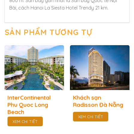
800 m. Sân bay gần nhất là Sân bay Quốc tế Nội
Bài, cách Hanoi La Siesta Hotel Trendy 21 km.
SẢN PHẨM TƯƠNG TỰ
InterContinental
Khách sạn
Phu Quoc Long
Radisson Đà Nẵng
Beach
XEM CHI TIẾT
XEM CHI TIẾT