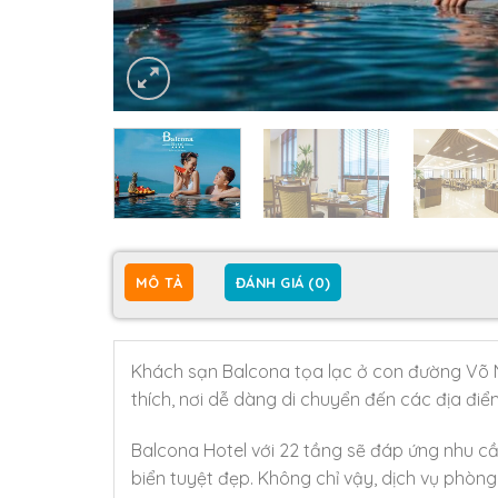
MÔ TẢ
ĐÁNH GIÁ (0)
Khách sạn Balcona tọa lạc ở con đường Võ Ng
thích, nơi dễ dàng di chuyển đến các địa điể
Balcona Hotel với 22 tầng sẽ đáp ứng nhu 
biển tuyệt đẹp. Không chỉ vậy, dịch vụ phòng