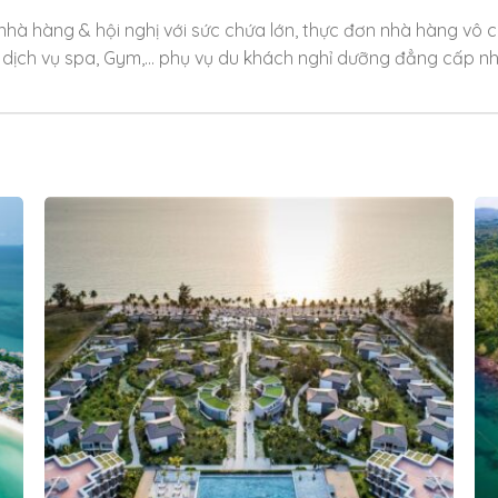
nhà hàng & hội nghị với sức chứa lớn, thực đơn nhà hàng vô
n, dịch vụ spa, Gym,… phụ vụ du khách nghỉ dưỡng đẳng cấp nh