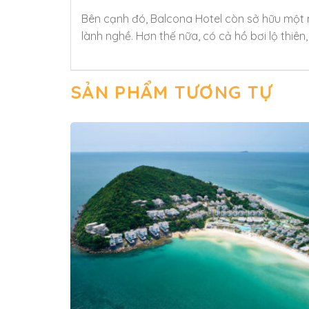
Bên cạnh đó, Balcona Hotel còn sở hữu một 
lành nghề. Hơn thế nữa, có cả hồ bơi lộ thiê
SẢN PHẨM TƯƠNG TỰ