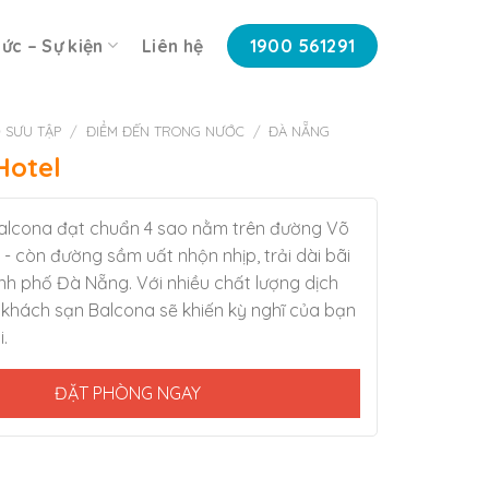
tức – Sự kiện
Liên hệ
1900 561291
 SƯU TẬP
/
ĐIỂM ĐẾN TRONG NƯỚC
/
ĐÀ NẴNG
Hotel
alcona đạt chuẩn 4 sao nằm trên đường Võ
- còn đường sầm uất nhộn nhịp, trải dài bãi
nh phố Đà Nẵng. Với nhiều chất lượng dịch
khách sạn Balcona sẽ khiến kỳ nghĩ của bạn
.
ĐẶT PHÒNG NGAY