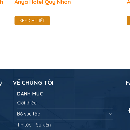
ch
Anya Hotel Quy Nhơn
A
XEM CHI TIẾT
ụ
VỀ CHÚNG TÔI
F
DANH MỤC
Giới thiệu
Bộ sưu tập
Tin tức – Sự kiện