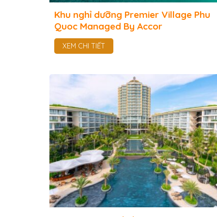
Khu nghỉ dưỡng Premier Village Phu
Quoc Managed By Accor
XEM CHI TIẾT