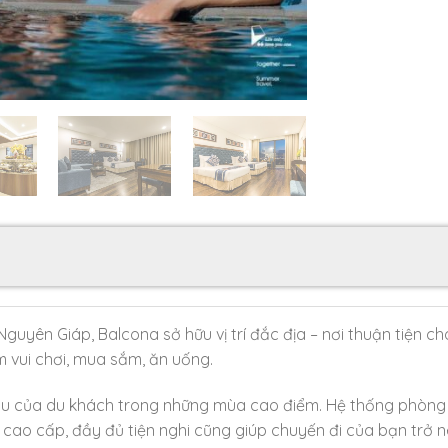
uyên Giáp, Balcona sở hữu vị trí đắc địa – nơi thuận tiện c
m vui chơi, mua sắm, ăn uống.
cầu của du khách trong những mùa cao điểm. Hệ thống phòng
 cao cấp, đầy đủ tiện nghi cũng giúp chuyến đi của bạn trở n