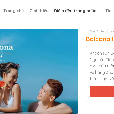
Trang chủ
Giới thiệu
Điểm đến trong nước
Tin 
TRANG CHỦ
/
BỘ
Balcona 
Khách sạn B
Nguyên Giáp 
biển của thà
vụ hàng đầu 
thật tuyệt vời