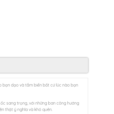
ho bạn dạo và tắm biển bất cứ lúc nào bạn
 ốc sang trọng, với những ban công hướng
ên thật ý nghĩa và khó quên.