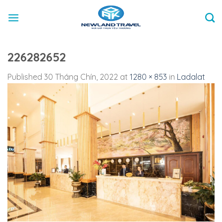
Skip
to
content
226282652
Published
30 Tháng Chín, 2022
at
1280 × 853
in
Ladalat