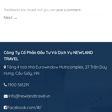
Trackbacks are closed, but you can
post a comment
.
Next
→
Công Ty Cổ Phần Đầu Tư Và Dịch Vụ NEWLAND
TRAVEL
Tầng 4 toà nhà Eurowindow Multicomplex, 27 Trần Duy
Hưng, Cầu Giấy, HN
1900 561291
Info@newlandtravel.vn
facebook.com/#/