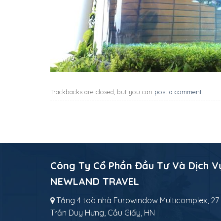
Trackbacks are closed, but you can
post a comment
.
Công Ty Cổ Phần Đầu Tư Và Dịch V
NEWLAND TRAVEL
Tầng 4 toà nhà Eurowindow Multicomplex, 27
Trần Duy Hưng, Cầu Giấy, HN