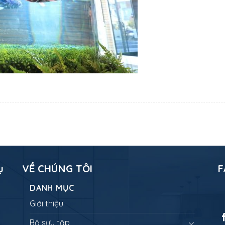
ụ
VỀ CHÚNG TÔI
F
DANH MỤC
Giới thiệu
Bộ sưu tập