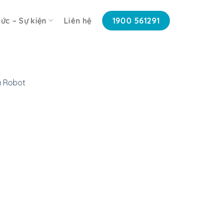
tức – Sự kiện
Liên hệ
1900 561291
á Robot