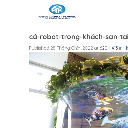
Skip
to
content
cá-robot-trong-khách-sạn-tạ
Published
28 Tháng Chín, 2022
at
620 × 413
in
H