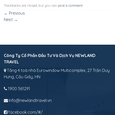
Trackbacks are closed, but you can
post a comment
.
←
Previous
Next
→
Công Ty Cổ Phần Đầu Tư Và Dịch Vụ NEWLAND
TRAVEL
Tầng 4 toà nhà Eurowindow Multicomplex, 27 Trần Duy
Hưng, Cầu Giấy, HN
1900 561291
Info@newlandtravel.vn
facebook.com/#/