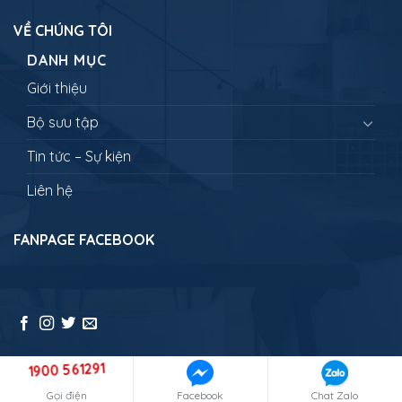
VỀ CHÚNG TÔI
DANH MỤC
Giới thiệu
Bộ sưu tập
Tin tức – Sự kiện
Liên hệ
FANPAGE FACEBOOK
1900 561291
Copyright 2026 ©
NEWLANDTRAVEL - Đưa bạn đi muôn nơi
Gọi điện
Facebook
Chat Zalo