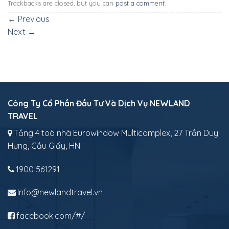
Trackbacks are closed, but you can
post a comment
.
←
Previous
Next
→
Công Ty Cổ Phần Đầu Tư Và Dịch Vụ NEWLAND
TRAVEL
Tầng 4 toà nhà Eurowindow Multicomplex, 27 Trần Duy
Hưng, Cầu Giấy, HN
1900 561291
Info@newlandtravel.vn
facebook.com/#/