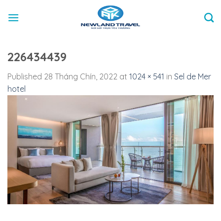
Skip
to
content
226434439
Published
28 Tháng Chín, 2022
at
1024 × 541
in
Sel de Mer
hotel