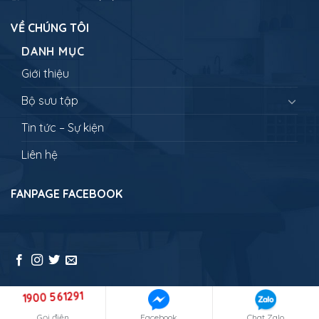
VỀ CHÚNG TÔI
DANH MỤC
Giới thiệu
Bộ sưu tập
Tin tức – Sự kiện
Liên hệ
FANPAGE FACEBOOK
1900 561291
Copyright 2026 ©
NEWLANDTRAVEL - Đưa bạn đi muôn nơi
Gọi điện
Facebook
Chat Zalo