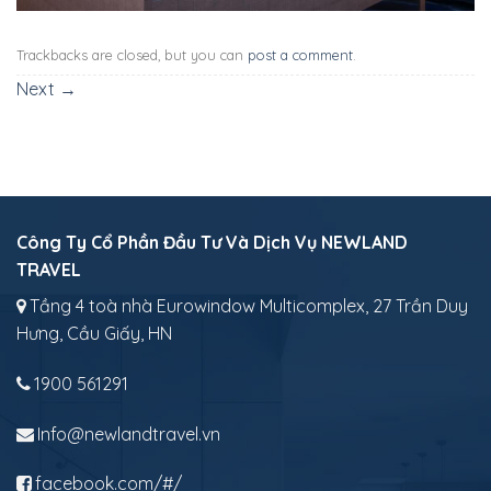
Trackbacks are closed, but you can
post a comment
.
Next
→
Công Ty Cổ Phần Đầu Tư Và Dịch Vụ NEWLAND
TRAVEL
Tầng 4 toà nhà Eurowindow Multicomplex, 27 Trần Duy
Hưng, Cầu Giấy, HN
1900 561291
Info@newlandtravel.vn
facebook.com/#/