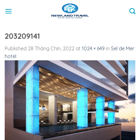
Skip
to
content
203209141
Published
28 Tháng Chín, 2022
at
1024 × 649
in
Sel de Mer
hotel