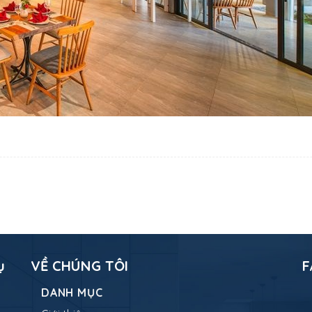
ụ
VỀ CHÚNG TÔI
F
DANH MỤC