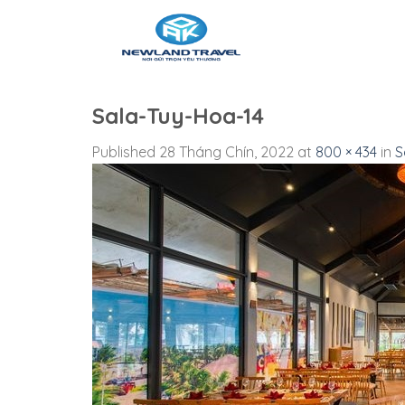
Skip
to
content
Sala-Tuy-Hoa-14
Published
28 Tháng Chín, 2022
at
800 × 434
in
S