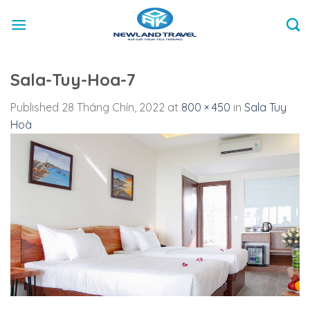
Skip
to
content
Sala-Tuy-Hoa-7
Published
28 Tháng Chín, 2022
at
800 × 450
in
Sala Tuy
Hoà