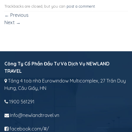
Trackbacks are closed, but you can
post a comment
.
←
Previous
Next
→
Công Ty Cổ Phần Đầu Tư Và Dịch Vụ NEWLAND
TRAVEL
Tầng 4 toà nhà Eurowindow Multicomplex, 27 Trần Duy
Hưng, Cầu Giấy, HN
1900 561291
Info@newlandtravel.vn
facebook.com/#/