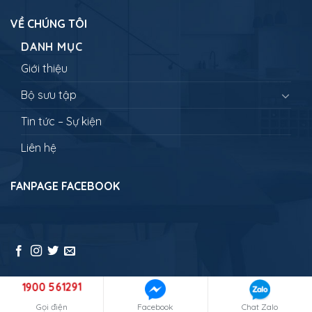
VỀ CHÚNG TÔI
DANH MỤC
Giới thiệu
Bộ sưu tập
Tin tức – Sự kiện
Liên hệ
FANPAGE FACEBOOK
1900 561291
Copyright 2026 ©
NEWLANDTRAVEL - Đưa bạn đi muôn nơi
Gọi điện
Facebook
Chat Zalo