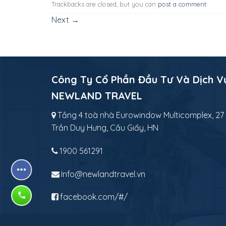
Trackbacks are closed, but you can
post a comment
.
Next
→
Công Ty Cổ Phần Đầu Tư Và Dịch V
NEWLAND TRAVEL
Tầng 4 toà nhà Eurowindow Multicomplex, 27
Trần Duy Hưng, Cầu Giấy, HN
1900 561291
Info@newlandtravel.vn
facebook.com/#/