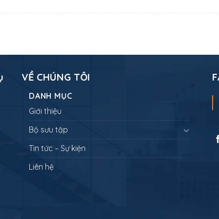
ụ
VỀ CHÚNG TÔI
F
DANH MỤC
Giới thiệu
Bộ sưu tập
Tin tức – Sự kiện
Liên hệ