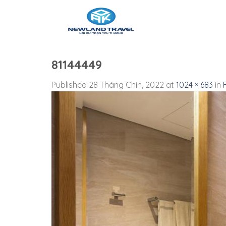
Skip
to
content
81144449
Published
28 Tháng Chín, 2022
at
1024 × 683
in