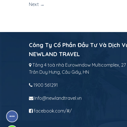
Next
→
Công Ty Cổ Phần Đầu Tư Và Dịch V
NEWLAND TRAVEL
Tầng 4 toà nhà Eurowindow Multicomplex, 27
Trần Duy Hưng, Cầu Giấy, HN
1900 561291
Info@newlandtravel.vn
facebook.com/#/