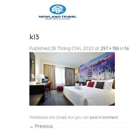
Skip
to
content
kl3
Published
28 Tháng Chín, 2022
at
297 × 186
in
N
Trackbacks are closed, but you can
post a comment
.
←
Previous