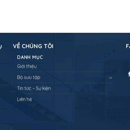
ụ
VỀ CHÚNG TÔI
F
DANH MỤC
Giới thiệu
Bộ sưu tập
Tin tức – Sự kiện
Liên hệ