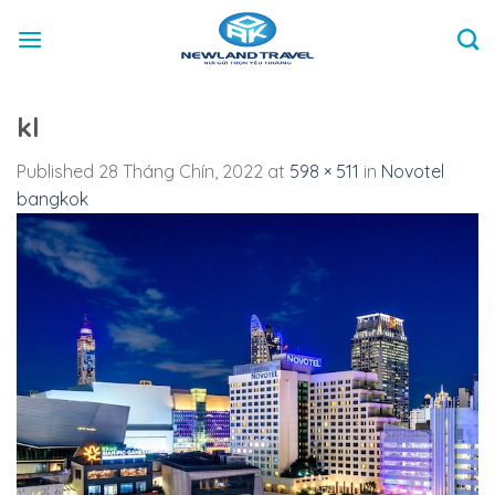
Skip
to
content
kl
Published
28 Tháng Chín, 2022
at
598 × 511
in
Novotel
bangkok