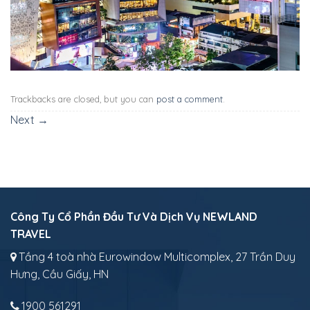
Trackbacks are closed, but you can
post a comment
.
Next
→
Công Ty Cổ Phần Đầu Tư Và Dịch Vụ NEWLAND
TRAVEL
Tầng 4 toà nhà Eurowindow Multicomplex, 27 Trần Duy
Hưng, Cầu Giấy, HN
1900 561291