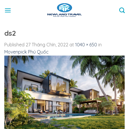
Skip
to
content
ds2
Published
27 Tháng Chín, 2022
at
1040 × 650
in
Movenpick Phú Quốc