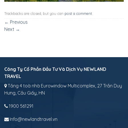
Trackbacks are closed, but you can
post a comment
.
←
Previous
Next
→
Công Ty Cổ Phần Đầu Tư Và Dịch Vụ NEWLAND
TRAVEL
Tầng 4 toà nhà Eurowindow Multicomplex, 27 Trần Duy
Hưng, Cầu Giấy, HN
1900 561291
Info@newlandtravel.vn