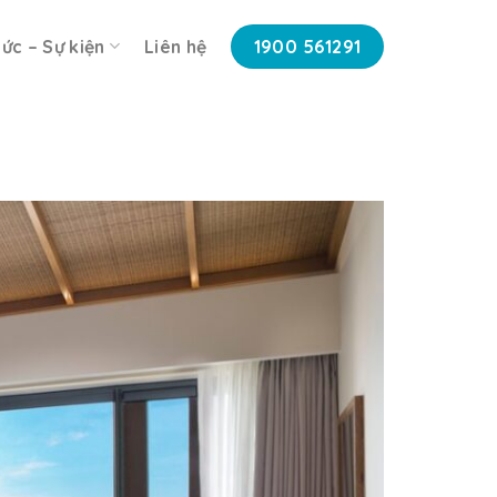
tức – Sự kiện
Liên hệ
1900 561291