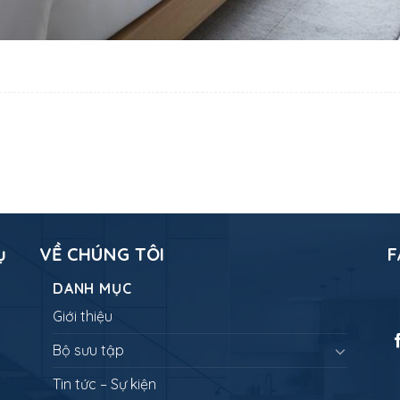
ụ
VỀ CHÚNG TÔI
F
DANH MỤC
Giới thiệu
Bộ sưu tập
Tin tức – Sự kiện