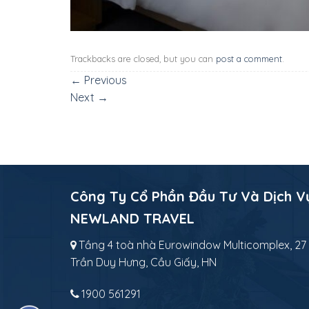
Trackbacks are closed, but you can
post a comment
.
←
Previous
Next
→
Công Ty Cổ Phần Đầu Tư Và Dịch V
NEWLAND TRAVEL
Tầng 4 toà nhà Eurowindow Multicomplex, 27
Trần Duy Hưng, Cầu Giấy, HN
1900 561291