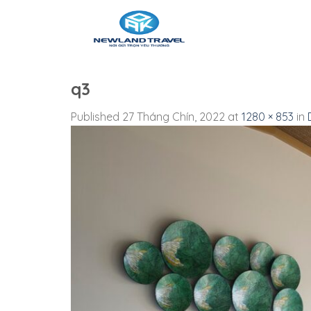
Skip
to
content
q3
Published
27 Tháng Chín, 2022
at
1280 × 853
in