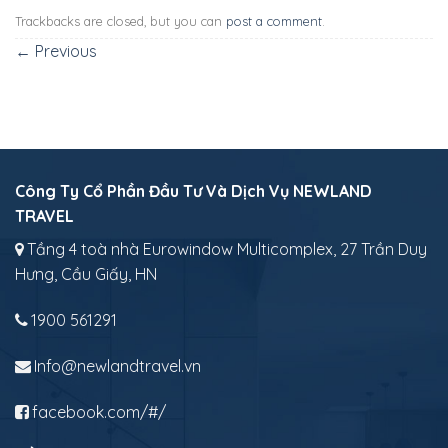
Trackbacks are closed, but you can
post a comment
.
←
Previous
Công Ty Cổ Phần Đầu Tư Và Dịch Vụ NEWLAND
TRAVEL
Tầng 4 toà nhà Eurowindow Multicomplex, 27 Trần Duy
Hưng, Cầu Giấy, HN
1900 561291
Info@newlandtravel.vn
facebook.com/#/