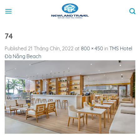
Skip
to
content
74
Published
21 Tháng Chín, 2022
at
800 × 450
in
TMS Hotel
Đà Nẵng Beach