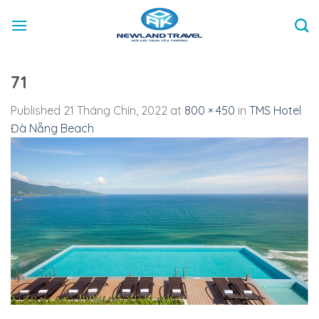
Skip
to
content
71
Published
21 Tháng Chín, 2022
at
800 × 450
in
TMS Hotel
Đà Nẵng Beach