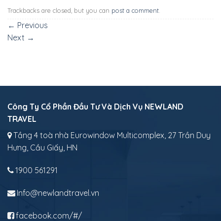
Trackbacks are closed, but you can
post a comment
.
←
Previous
Next
→
Công Ty Cổ Phần Đầu Tư Và Dịch Vụ NEWLAND
TRAVEL
Tầng 4 toà nhà Eurowindow Multicomplex, 27 Trần Duy
Hưng, Cầu Giấy, HN
1900 561291
Info@newlandtravel.vn
facebook.com/#/