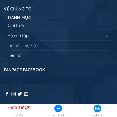
VỀ CHÚNG TÔI
DANH MỤC
Giới thiệu
Bộ sưu tập
Tin tức – Sự kiện
Liên hệ
FANPAGE FACEBOOK
1900 561291
Copyright 2026 ©
NEWLANDTRAVEL - Đưa bạn đi muôn nơi
Gọi điện
Facebook
Chat Zalo