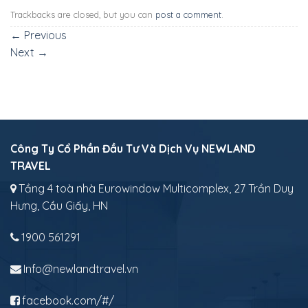
Trackbacks are closed, but you can
post a comment
.
←
Previous
Next
→
Công Ty Cổ Phần Đầu Tư Và Dịch Vụ NEWLAND
TRAVEL
Tầng 4 toà nhà Eurowindow Multicomplex, 27 Trần Duy
Hưng, Cầu Giấy, HN
1900 561291
Info@newlandtravel.vn
facebook.com/#/