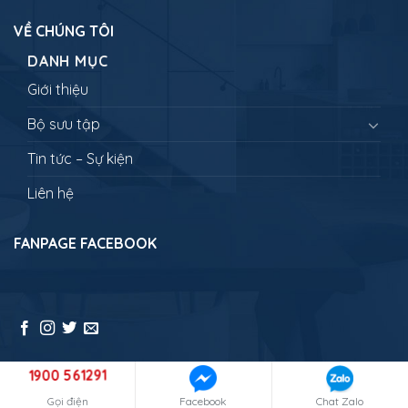
VỀ CHÚNG TÔI
DANH MỤC
Giới thiệu
Bộ sưu tập
Tin tức – Sự kiện
Liên hệ
FANPAGE FACEBOOK
1900 561291
Copyright 2026 ©
NEWLANDTRAVEL - Đưa bạn đi muôn nơi
Gọi điện
Facebook
Chat Zalo