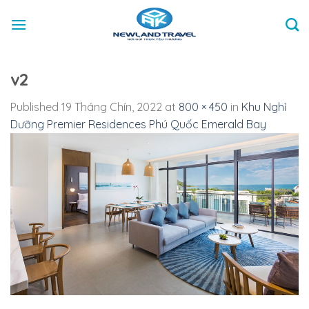
Skip
to
content
v2
Published
19 Tháng Chín, 2022
at
800 × 450
in
Khu Nghỉ
Dưỡng Premier Residences Phú Quốc Emerald Bay