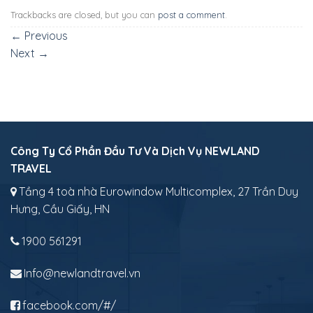
Trackbacks are closed, but you can
post a comment
.
←
Previous
Next
→
Công Ty Cổ Phần Đầu Tư Và Dịch Vụ NEWLAND
TRAVEL
Tầng 4 toà nhà Eurowindow Multicomplex, 27 Trần Duy
Hưng, Cầu Giấy, HN
1900 561291
Info@newlandtravel.vn
facebook.com/#/