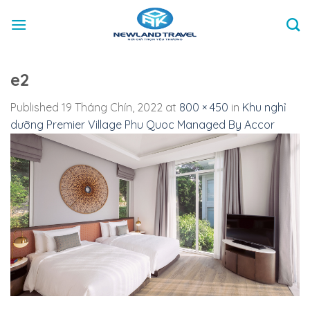
Skip
to
content
e2
Published
19 Tháng Chín, 2022
at
800 × 450
in
Khu nghỉ
dưỡng Premier Village Phu Quoc Managed By Accor