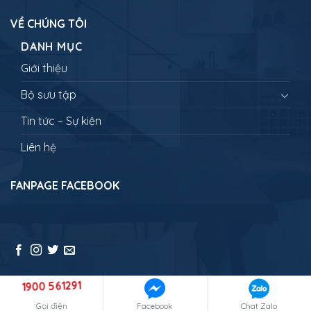
VỀ CHÚNG TÔI
DANH MỤC
Giới thiệu
Bộ sưu tập
Tin tức – Sự kiện
Liên hệ
FANPAGE FACEBOOK
1900 561291
Copyright 2026 ©
NEWLANDTRAVEL - Đưa bạn đi muôn nơi
Gọi điện
Facebook
Chat Zalo