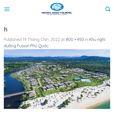
Skip
to
content
h
Published
19 Tháng Chín, 2022
at
800 × 450
in
Khu nghỉ
dưỡng Fusion Phú Quốc