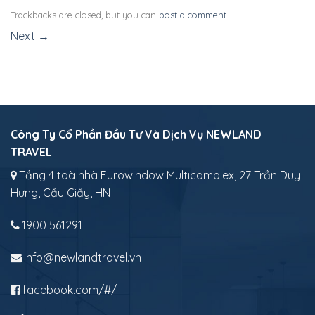
Trackbacks are closed, but you can
post a comment
.
Next
→
Công Ty Cổ Phần Đầu Tư Và Dịch Vụ NEWLAND
TRAVEL
Tầng 4 toà nhà Eurowindow Multicomplex, 27 Trần Duy
Hưng, Cầu Giấy, HN
1900 561291
Info@newlandtravel.vn
facebook.com/#/