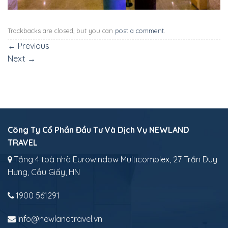
Trackbacks are closed, but you can
post a comment
.
←
Previous
Next
→
Công Ty Cổ Phần Đầu Tư Và Dịch Vụ NEWLAND
TRAVEL
Tầng 4 toà nhà Eurowindow Multicomplex, 27 Trần Duy
Hưng, Cầu Giấy, HN
1900 561291
Info@newlandtravel.vn