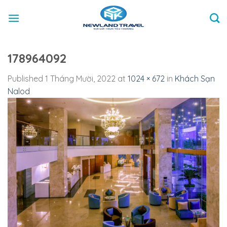
Skip
to
content
178964092
Published
1 Tháng Mười, 2022
at
1024 × 672
in
Khách Sạn
Nalod