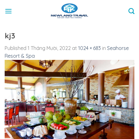
Skip
to
content
kj3
Published
1 Tháng Mười, 2022
at
1024 × 683
in
Seahorse
Resort & Spa