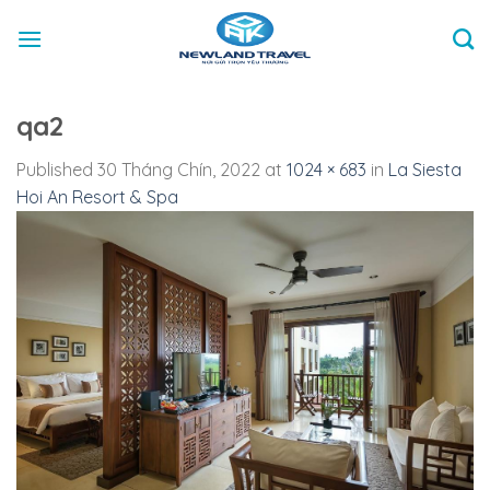
Skip
to
content
qa2
Published
30 Tháng Chín, 2022
at
1024 × 683
in
La Siesta
Hoi An Resort & Spa