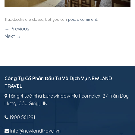
Trackbacks are closed, but you can
post a comment
.
←
Previous
Next
→
Công Ty Cổ Phần Đầu Tư Và Dịch Vụ NEWLAND
TRAVEL
Tầng 4 toà nhà Eurowindow Multicomplex, 27 Trần Duy
Hưng, Cầu Giấy, HN
1900 561291
Info@newlandtravel.vn