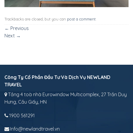
Trackbacks are closed, but you can
post a comment
.
←
Previous
Next
→
Công Ty Cổ Phần Đầu Tư Và Dịch Vụ NEWLAND
TRAVEL
Tầng 4 toà nhà Eurowindow Multicomplex, 27 Trần Duy
Hưng, Cầu Giấy, HN
1900 561291
Info@newlandtravel.vn